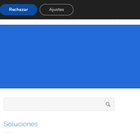
Rechazar
Ajustes
Productos
Quienes Somos
Tienda Online

Soluciones