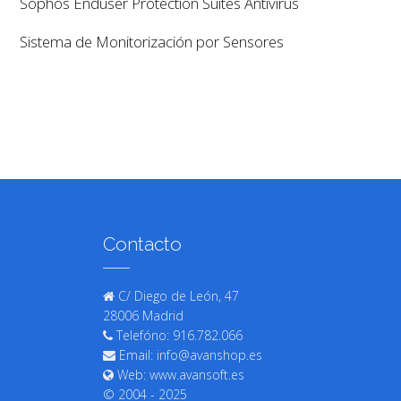
Sophos Enduser Protection Suites Antivirus
Sistema de Monitorización por Sensores
Contacto
C/ Diego de León, 47
28006 Madrid
Telefóno: 916.782.066
Email: info@avanshop.es
Web: www.avansoft.es
© 2004 - 2025