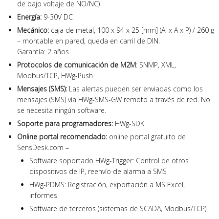
de bajo voltaje de NO/NC)
Energía:
9-30V DC
Mecánico:
caja de metal, 100 x 94 x 25 [mm] (Al x A x P) / 260 g
– montable en pared, queda en carril de DIN.
Garantía: 2 años
Protocolos de comunicación de M2M
: SNMP, XML,
Modbus/TCP, HWg-Push
Mensajes (SMS):
Las alertas pueden ser enviadas como los
mensajes (SMS) vía HWg-SMS-GW remoto a través de red. No
se necesita ningún software.
Soporte para programadores:
HWg-SDK
Online portal recomendado:
online portal gratuito de
SensDesk.com –
Software soportado HWg-Trigger: Control de otros
dispositivos de IP, reenvío de alarma a SMS
HWg-PDMS: Registración, exportación a MS Excel,
informes
Software de terceros (sistemas de SCADA, Modbus/TCP)